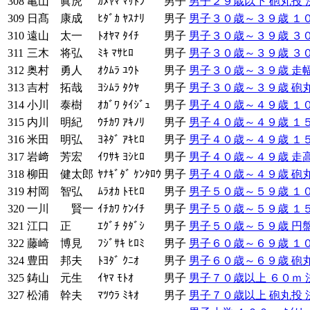
308
亀山 眞虎
ｶﾒﾔﾏ ﾏｻﾄﾗ
男子
男子２９歳以下 砲丸投 
309
日髙 康成
ﾋﾀﾞｶ ﾔｽﾅﾘ
男子
男子３０歳～３９歳 １
310
遠山 太一
ﾄｵﾔﾏ ﾀｲﾁ
男子
男子３０歳～３９歳 ３
311
三木 将弘
ﾐｷ ﾏｻﾋﾛ
男子
男子３０歳～３９歳 ３
312
奥村 勇人
ｵｸﾑﾗ ﾕｳﾄ
男子
男子３０歳～３９歳 走幅
313
吉村 拓哉
ﾖｼﾑﾗ ﾀｸﾔ
男子
男子３０歳～３９歳 砲丸
314
小川 泰樹
ｵｶﾞﾜ ﾀｲｼﾞｭ
男子
男子４０歳～４９歳 １
315
内川 明紀
ｳﾁｶﾜ ｱｷﾉﾘ
男子
男子４０歳～４９歳 １
316
米田 明弘
ﾖﾈﾀﾞ ｱｷﾋﾛ
男子
男子４０歳～４９歳 １
317
岩﨑 芳宏
ｲﾜｻｷ ﾖｼﾋﾛ
男子
男子４０歳～４９歳 走高
318
柳田 健太郎
ﾔﾅｷﾞﾀﾞ ｹﾝﾀﾛｳ
男子
男子４０歳～４９歳 砲丸
319
村岡 智弘
ﾑﾗｵｶ ﾄﾓﾋﾛ
男子
男子５０歳～５９歳 １
320
一川 賢一
ｲﾁｶﾜ ｹﾝｲﾁ
男子
男子５０歳～５９歳 １
321
江口 正
ｴｸﾞﾁ ﾀﾀﾞｼ
男子
男子５０歳～５９歳 円盤
322
藤崎 博見
ﾌｼﾞｻｷ ﾋﾛﾐ
男子
男子６０歳～６９歳 １
324
豊田 邦夫
ﾄﾖﾀﾞ ｸﾆｵ
男子
男子６０歳～６９歳 砲丸
325
鋳山 元生
ｲﾔﾏ ﾓﾄｵ
男子
男子７０歳以上 ６０ｍ 
327
松浦 幹夫
ﾏﾂｳﾗ ﾐｷｵ
男子
男子７０歳以上 砲丸投 