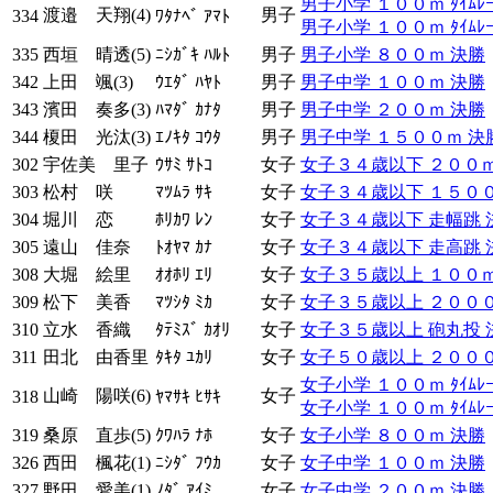
男子小学 １００ｍ ﾀｲﾑﾚｰ
渡邉 天翔(4)
男子
334
ﾜﾀﾅﾍﾞ ｱﾏﾄ
男子小学 １００ｍ ﾀｲﾑﾚ
335
西垣 晴透(5)
ﾆｼｶﾞｷ ﾊﾙﾄ
男子
男子小学 ８００ｍ 決勝
342
上田 颯(3)
ｳｴﾀﾞ ﾊﾔﾄ
男子
男子中学 １００ｍ 決勝
343
濱田 奏多(3)
ﾊﾏﾀﾞ ｶﾅﾀ
男子
男子中学 ２００ｍ 決勝
344
榎田 光汰(3)
ｴﾉｷﾀ ｺｳﾀ
男子
男子中学 １５００ｍ 決
302
宇佐美 里子
ｳｻﾐ ｻﾄｺ
女子
女子３４歳以下 ２００ｍ
303
松村 咲
ﾏﾂﾑﾗ ｻｷ
女子
女子３４歳以下 １５００
304
堀川 恋
ﾎﾘｶﾜ ﾚﾝ
女子
女子３４歳以下 走幅跳 
305
遠山 佳奈
ﾄｵﾔﾏ ｶﾅ
女子
女子３４歳以下 走高跳 
308
大堀 絵里
ｵｵﾎﾘ ｴﾘ
女子
女子３５歳以上 １００ｍ
309
松下 美香
ﾏﾂｼﾀ ﾐｶ
女子
女子３５歳以上 ２０００
310
立水 香織
ﾀﾃﾐｽﾞ ｶｵﾘ
女子
女子３５歳以上 砲丸投 
311
田北 由香里
ﾀｷﾀ ﾕｶﾘ
女子
女子５０歳以上 ２０００
女子小学 １００ｍ ﾀｲﾑﾚｰ
山崎 陽咲(6)
女子
318
ﾔﾏｻｷ ﾋｻｷ
女子小学 １００ｍ ﾀｲﾑﾚ
319
桑原 直歩(5)
ｸﾜﾊﾗ ﾅﾎ
女子
女子小学 ８００ｍ 決勝
326
西田 楓花(1)
ﾆｼﾀﾞ ﾌｳｶ
女子
女子中学 １００ｍ 決勝
327
野田 愛美(1)
ﾉﾀﾞ ｱｲﾐ
女子
女子中学 ２００ｍ 決勝