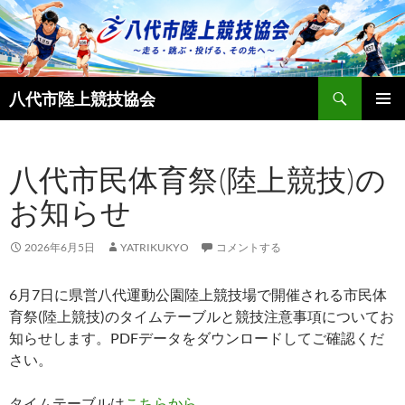
コ
ン
テ
ン
検
ツ
八代市陸上競技協会
索
へ
メインメ
ス
ニュー
キ
八代市民体育祭(陸上競技)の
ッ
お知らせ
プ
2026年6月5日
YATRIKUKYO
コメントする
6月7日に県営八代運動公園陸上競技場で開催される市民体
育祭(陸上競技)のタイムテーブルと競技注意事項についてお
知らせします。PDFデータをダウンロードしてご確認くだ
さい。
タイムテーブルは
こちらから