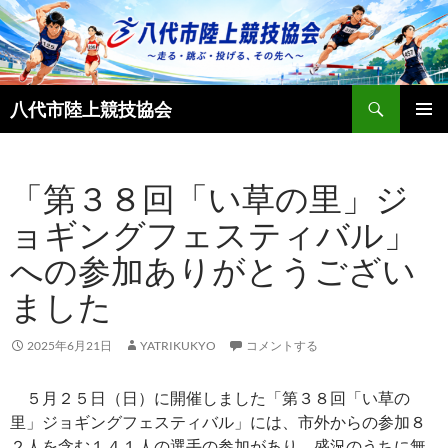
コ
ン
テ
ン
検
ツ
八代市陸上競技協会
索
へ
メインメ
ス
ニュー
キ
「第３８回「い草の里」ジ
ッ
ョギングフェスティバル」
プ
への参加ありがとうござい
ました
2025年6月21日
YATRIKUKYO
コメントする
５月２５日（日）に開催しました「第３８回「い草の
里」ジョギングフェスティバル」には、市外からの参加８
２人を含む１４１人の選手の参加があり、盛況のうちに無